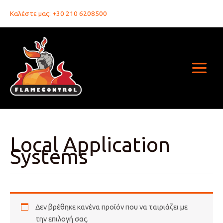
Μετάβαση
Καλέστε μας: +30 210 6208500
στο
περιεχόμενο
Local Application
Systems
Δεν βρέθηκε κανένα προϊόν που να ταιριάζει με
την επιλογή σας.