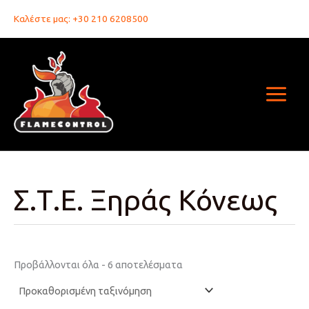
Μετάβαση
Καλέστε μας: +30 210 6208500
στο
περιεχόμενο
Σ.Τ.Ε. Ξηράς Κόνεως
Προβάλλονται όλα - 6 αποτελέσματα