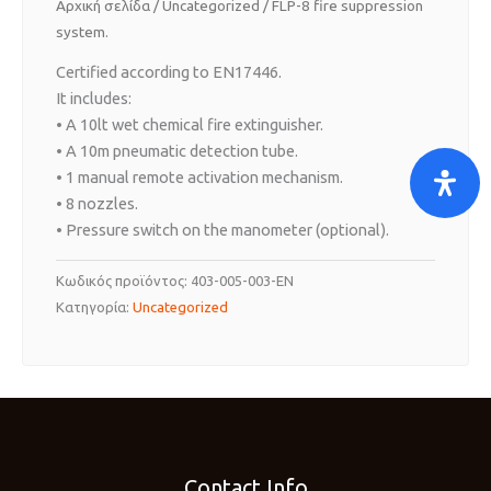
Αρχική σελίδα
/
Uncategorized
/ FLP-8 fire suppression
system.
Certified according to EN17446.
It includes:
• A 10lt wet chemical fire extinguisher.
• A 10m pneumatic detection tube.
• 1 manual remote activation mechanism.
• 8 nozzles.
• Pressure switch on the manometer (optional).
Κωδικός προϊόντος:
403-005-003-EN
Κατηγορία:
Uncategorized
Contact Info